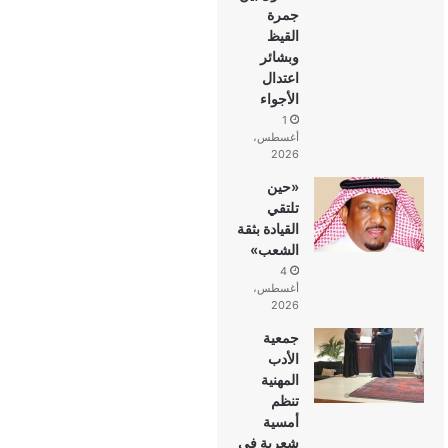
جمرة
القيظ
وبشائر
اعتدال
الأجواء
1
أغسطس،
2026
«حين
تلتقي
القيادة بثقة
الشعب»
4
أغسطس،
2026
جمعية
الأدب
المهنية
تنظم
أمسية
شعرية في