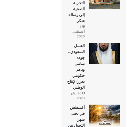
التجربة
الصحية
إلى رسالة
شكر
4
أغسطس،
2026
العسل
السعودي..
جودة
تتنامى
ودعم
حكومي
يعزز الإنتاج
الوطني
30 يوليو،
2026
أغسطس
في نجد..
شهر
التحول بين