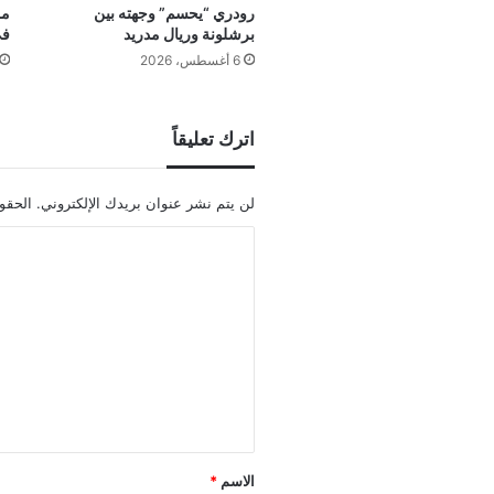
رودري “يحسم” وجهته بين
برشلونة وريال مدريد
في
6 أغسطس، 2026
اترك تعليقاً
لن يتم نشر عنوان بريدك الإلكتروني.
الحقول
ا
ل
ت
ع
ل
ي
ق
*
الاسم
*