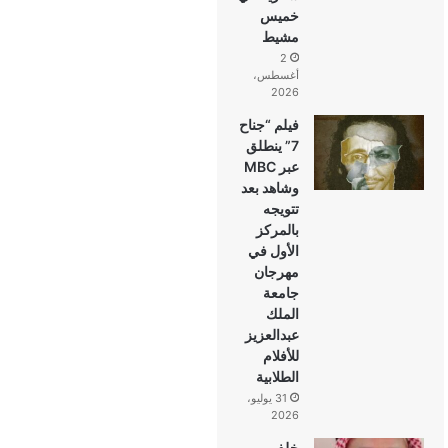
خميس
مشيط
2
أغسطس،
2026
فيلم “جناح
7” ينطلق
عبر MBC
وشاهد بعد
تتويجه
بالمركز
الأول في
مهرجان
جامعة
الملك
عبدالعزيز
للأفلام
الطلابية
31 يوليو،
2026
خلف