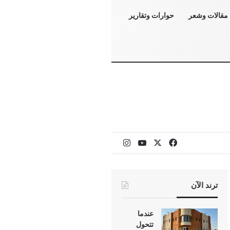
مقالات وشعر
حوارات وتقارير
‫X
فيسبوك
‫YouTube
انستقرام
ترند الآن
عندما
تتحول