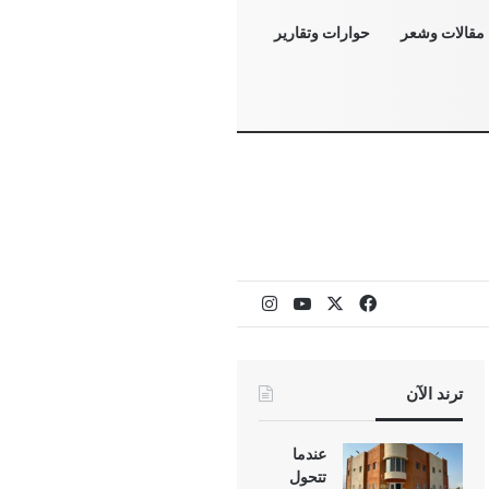
مقالات وشعر
حوارات وتقارير
‫X
فيسبوك
‫YouTube
انستقرام
ترند الآن
عندما
تتحول