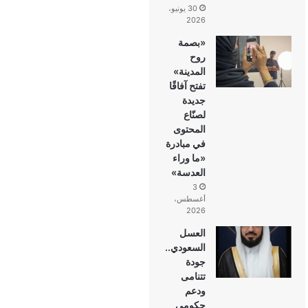
30 يونيو،
2026
«بصمة
روح
المدينة»
تفتح آفاقًا
جديدة
لصنّاع
المحتوى
في مبادرة
«ما وراء
العدسة»
3
أغسطس،
2026
العسل
السعودي..
جودة
تتنامى
ودعم
حكومي