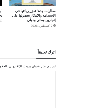
مطارات جدة” تعزز ريادتها في
“ب
الاستدامة والابتكار بحصولها على
بج
إنجازين وطني ودولي
7 أغسطس، 2026
اترك تعليقاً
لن يتم نشر عنوان بريدك الإلكتروني.
الحقول
ا
ل
ت
ع
ل