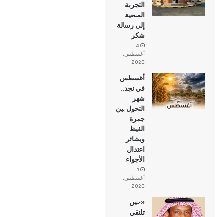
التجربة
الصحية
إلى رسالة
شكر
4
أغسطس،
2026
أغسطس
في نجد..
شهر
التحول بين
جمرة
القيظ
وبشائر
اعتدال
الأجواء
1
أغسطس،
2026
«حين
تلتقي