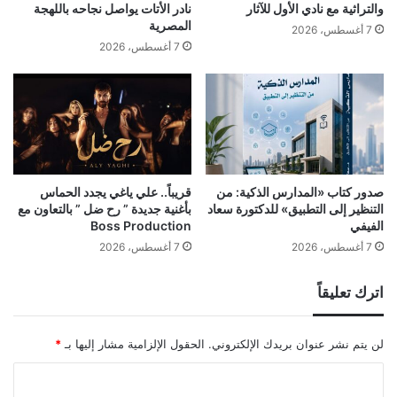
والتراثية مع نادي الأول للآثار
نادر الأتات يواصل نجاحه باللهجة
المصرية
7 أغسطس، 2026
7 أغسطس، 2026
صدور كتاب «المدارس الذكية: من
قريباً.. علي ياغي يجدد الحماس
التنظير إلى التطبيق» للدكتورة سعاد
بأغنية جديدة ” رح ضل ” بالتعاون مع
الفيفي
Boss Production
7 أغسطس، 2026
7 أغسطس، 2026
اترك تعليقاً
لن يتم نشر عنوان بريدك الإلكتروني.
الحقول الإلزامية مشار إليها بـ
*
ا