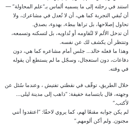
استند في رحلته إلى ما يسميه ألماس بـ“علم المحاولة” —
أن تُبقي التجربة كما هي، أن لا تُعدل في مشاعرك، ولا
تحاول إصلاحها، بل تراها ببطء، بهدوء، بصدق.
أن تدخل الألم لا لتُقاومه أو تُداويه، بل لتسكنه وتسمعه،
وتنتظر أن يكشف لك عن نفسه.
وهذا ما فعله خالد… جلس أمام مشاعره كما هي، دون
دفاعات، دون استعجال، وسجّل ما لم يستطع أن يقوله
في وقته.
خلال الطريق، توقّف في نقطتي تفتيش ، وعندما سُئل عن
وجهته، قال بابتسامة خفيفة: “ذاهب إلى مدينة ليلى…
لأكتب.”
لم يكن جوابه مقنعًا لهم، كما يروي لاحقًا: “اعتقدوا أنني
مجنون. ولم أكن ألومهم.”