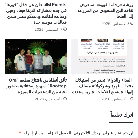
ورشة «رحلة القهوة» تستعرض
4M Events تعلن عن حفل “فورها”
ثقافة البن السعودي من المزرعة
في جدة بمشاركة الديفا هيفاء وهبي
إلى الفنجان
وسانت ليفانت وديسكو مصر ضمن
فعاليات موسم جدة
8 أغسطس، 2026
7 أغسطس، 2026
“الغذاء والدواء” تحذر من استهلاك
تألق أنطلياس بافتتاح مطعم “Ora
منتجات قهوة وشوكولاتة مضاف
Rooftop”: سهرة إستثنائية بحضور
إليها الجينسنغ لعلامات تجارية محددة
نخبة من الشخصيات المميزة
6 أغسطس، 2026
1 أغسطس، 2026
اترك تعليقاً
لن يتم نشر عنوان بريدك الإلكتروني.
الحقول الإلزامية مشار إليها بـ
*