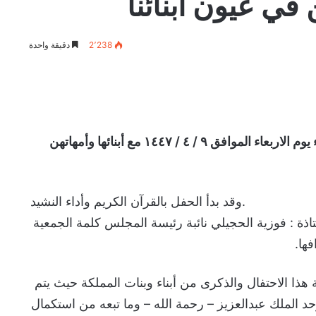
في عيون أبنائنا
2٬238
دقيقة واحدة
احتفت جمعية أبنائنا الخيرية مساء يوم الاربعاء الموافق ٩ / ٤ / ١٤٤٧ مع أبنائها وأمهاتهن
.وقد بدأ الحفل بالقرآن الكريم وأداء النشيد
اذة : فوزية الحجيلي نائبة رئيسة المجلس كلمة الجمعية
ها.
ذا الاحتفال والذكرى من أبناء وبنات المملكة حيث يتم
د الملك عبدالعزيز – رحمة الله – وما تبعه من استكمال