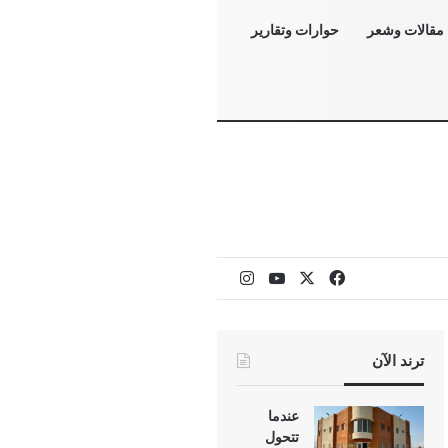
مقالات وشعر
حوارات وتقارير
‫X
فيسبوك
‫YouTube
انستقرام
ترند الآن
عندما
تتحول