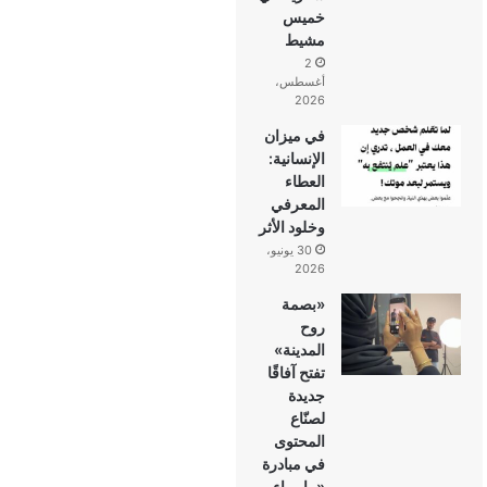
خميس
مشيط
2
أغسطس،
2026
في ميزان
الإنسانية:
العطاء
المعرفي
وخلود الأثر
30 يونيو،
2026
«بصمة
روح
المدينة»
تفتح آفاقًا
جديدة
لصنّاع
المحتوى
في مبادرة
«ما وراء