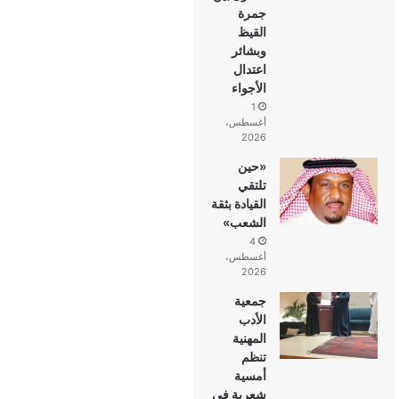
جمرة
القيظ
وبشائر
اعتدال
الأجواء
1
أغسطس،
2026
«حين
تلتقي
القيادة بثقة
الشعب»
4
أغسطس،
2026
جمعية
الأدب
المهنية
تنظم
أمسية
شعرية في