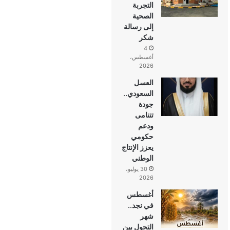
التجربة
الصحية
إلى رسالة
شكر
4
أغسطس،
2026
العسل
السعودي..
جودة
تتنامى
ودعم
حكومي
يعزز الإنتاج
الوطني
30 يوليو،
2026
أغسطس
في نجد..
شهر
التحول بين