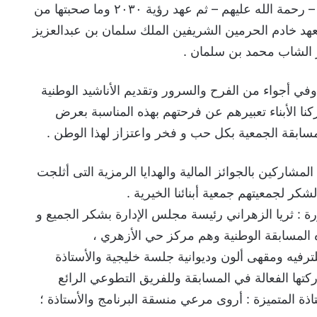
للمسيرة على أيدي أبناءه الكرام – رحمة الله عليهم – ثم عهد رؤية ٢٠٣٠ وما صحبتها من
عهد خادم الحرمين الشريفين الملك سلمان بن عبدالعزيز
 الشاب محمد بن سلمان .
وفي أجواء من الفرح والسرور وتقديم الأناشيد الوطنية
نا الأبناء تعبيرهم عن فرحتهم بهذه المناسبة بعرض
سابقة الجمعية بكل حب و فخر واعتزاز لهذا الوطن .
مشاركين بالجوائز المالية والهدايا الرمزية التى أثلجت
شكر لجمعيتهم جمعية أبنائنا الخيرية .
ة : ثريا الزهراني رئيسة مجلس الإدارة بشكر الجميع و
 المسابقة الوطنية وهم مركز حي الأزهري ،
رفيه ومقهى ألون وديوانية جلسة خليجية والأستاذة
تها الفعالة في المسابقة وللفريق التطوعي الرائع
ذة المتميزة : أروى مرعي منسقة البرنامج والأستاذة ؛