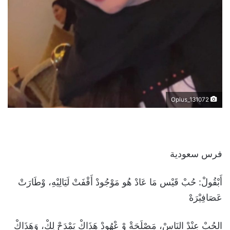
Oplus_131072
فرس سعودية
‎أَبْقُولْ: حُبْ قَيْس مَا عَادْ هُو مَوْجُودْ أَقْفَتْ لَيَالِيْهِ، وْطَارَتْ
عَصَافِيْرَهْ
‎الحُبْ عِنْدْ النَاسْ، مَصْلَحَةْ وْ عْهُودْ هَذَاكْ يَمْدَحْ لِكْ، وَهَذَاكْ