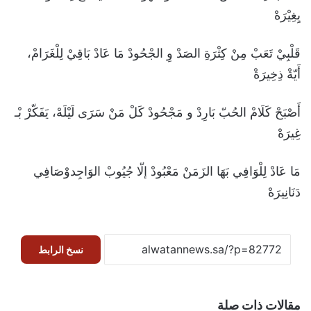
يِغِيْرَهْ
‎قَلْبِيْ تَعَبْ مِنْ كِثْرَةِ الصَدْ وِ الجْحُودْ مَا عَادْ بَاقِيْ لِلْغَرَامْ،
أَيّةْ ذِخِيرَةْ
‎أَصْبَحْ كَلَامْ الحُبّ بَارِدْ و مَجْحُودْ كَلْ مَنْ سَرَى لَيْلَهْ، يَفَكّرْ بْـ
غِيرَهْ
‎مَا عَادْ لِلْوَافِي بَهَا الزَمَنْ مَعْبُودْ إلّا جُيُوبْ الوَاجِدوْصَافِي
دَنَانِيرَهْ
نسخ الرابط
مقالات ذات صلة