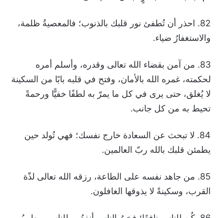
82. احذر أن تُطفئ نور قلبك بالذنوب؛ فالمعصيةُ ظلمة،
والاستغفارُ ضياء.
83. من آمن بقضاء الله تعالى وقدره، وأسلم أمره
لحكمته، غمره الله بالأمان، وفتح في قلبه بابًا من السكينة
لا يُغلق، حتى يرى في كل ما يمرّ به لطفًا خفيًّا ورحمةً
تحيط به من كل جانب.
84. لا تبحث عن السعادة خارج نفسك؛ فهي تُولد حين
يطمئن قلبك بالله ربّ العالمين.
85. من جاهد نفسه على الطاعة، رزقه الله تعالى لذّة
القرب، وسكينةً لا يذوقها الغافلون.
86. كُن للناس نافعًا؛ فخيرُ الناس أنفعُهم للناس، وطيبُ