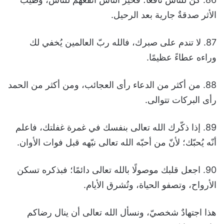
الأثر صدقةٌ جارية بعد الرحيل.
87. لا تندم على صبرك، فالله ربّ العالمين يُخفي لك
وراءه عطاءً عظيمًا.
88. من أكثر من الدعاء رأى العجائب، ومن أكثر من الحمد
رأى البركات تتوالى.
89. إذا ذكّرك الله تعالى بنفسك في غمرة غفلتك، فاعلم
أنّه يُحبّك؛ لأنّ من أحبّه الله تعالى نبّهه قبل فوات الأوان.
90. اجعل قلبك موصولًا بالله تعالى دائمًا؛ فبذكره تسكن
الأرواح، وتصفو الحياة، وتُشرق الأيام.
هذا اجتهادٌ شخصيّ، ونسأل الله تعالى أن ينال رضاكم