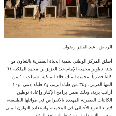
الرياض- عبد القادر رضوان
أطلق المركز الوطني لتنمية الحياة الفطرية بالتعاون مع
هيئة تطوير محمية الإمام عبد العزيز بن محمد الملكية ٦١
كائناً فطرياً بمحمية الملك خالد الملكية، شملت ١٠ من
المها العربي، و٣٤ من ظباء الريم، و٧ ظباء إدمي، و١٠
أرانب برية، وذلك ضمن برامج الإكثار وإعادة توطين
الكائنات الفطرية المهددة بالانقراض في موائلها الطبيعية،
لإثراء التنوع الأحيائي في المحمية، واستعادة التوازن البيئي
وتعزيز الاستدامة، وتنشيط السياحة البيئية.