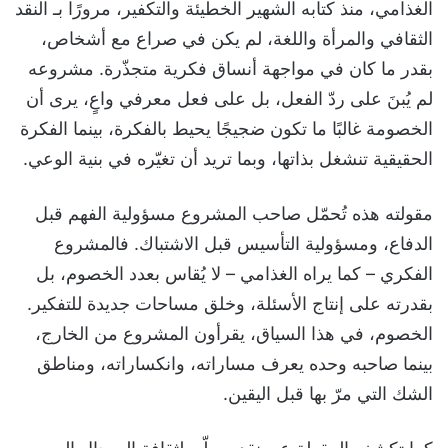
الغذامي، منذ كتابه الشهير الخطيئة والتكفير، مرورًا بـ النقد
الثقافي والمرأة واللغة، لم يكن في صراع مع أشخاص،
بقدر ما كان في مواجهة أنساق فكرية متجذّرة. مشروعه
لم يُبنَ على ردّ الفعل، بل على فعل معرفي واعٍ، يرى أن
الخصومة غالبًا ما تكون ضجيجًا يحيط بالفكرة، بينما الفكرة
الحقيقية تنشغل بذاتها، وبما تريد أن تغيّره في بنية الوعي.
مقولته هذه تُحمّل صاحب المشروع مسؤولية الفهم قبل
الدفاع، ومسؤولية التأسيس قبل الاشتباك. فالمشروع
الفكري – كما يراه الغذامي – لا يُقاس بعدد الخصوم، بل
بقدرته على إنتاج الأسئلة، وخلق مساحات جديدة للتفكير.
الخصوم، في هذا السياق، يقرأون المشروع من الخارج،
بينما صاحبه وحده يعرف مساراته، وانكساراته، ومناطق
الشك التي مرّ بها قبل اليقين.