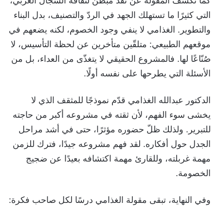
كما تكشف المقولة عن نقد مبطّن لثقافة السجال العربي،
التي كثيرًا ما تستهلك الجهد في الردّ والتصنيف، بدل البناء
والتطوير. الغذامي لا ينفي وجود الخصوم، لكنه يضعهم في
موقعهم الطبيعي: متلقّين متأخرين عن لحظة التأسيس، لا
صُنّاعًا لها. فالمشروع الحقيقي لا يتغذّى من العداء، بل من
الأسئلة التي يطرحها على نفسه أولًا.
الدكتور عبدالله الغذامي قدّم نموذجًا للمثقف الذي لا
يخشى سوء الفهم، لأن ثقته في مشروعه أكبر من حاجته
للتبرير. ولذلك ظلّ حضوره مؤثرًا، حتى في أشد مراحل
الجدل حول أفكاره. لقد فهم مشروعه جيدًا، فترك للزمن
مهمة غربلته، وللقارئ مهمة اكتشافه بعيدًا عن ضجيج
الخصومة.
وفي النهاية، تبقى مقولة الغذامي درسًا لكل صاحب فكرة: