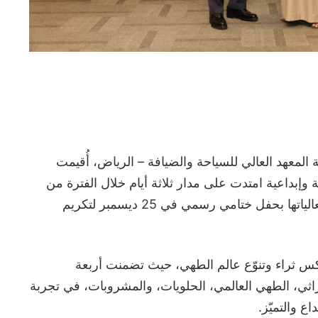
المعهد العالي للسياحة والضيافة – الرياض، أُقيمت
إبداعية امتدت على مدار ثلاثة أيام خلال الفترة من
22 إلى 24 ديسمبر، واختُتمت فعالياتها بحفل ختامي رسمي في 25 ديسمبر لتكريم
كس ثراء وتنوّع عالم الطهي، حيث تضمنت أربعة
ثي، الطهي العالمي، الحلويات، والمشروبات، في تجربة
ع والتميّز.