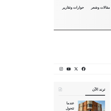
مقالات وشعر
حوارات وتقارير
‫X
فيسبوك
‫YouTube
انستقرام
ترند الآن
عندما
تتحول