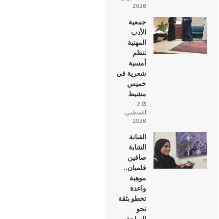
2026
جمعية
الأدب
المهنية
تنظم
أمسية
شعرية في
خميس
مشيط
2
أغسطس،
2026
الفنانة
الشابة
صافين
فلمبان..
موهبة
واعدة
تخطو بثقة
نحو
الساحة