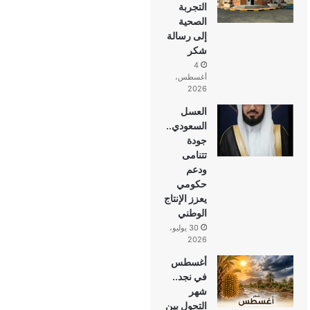
التجربة
الصحية
إلى رسالة
شكر
4
أغسطس،
2026
العسل
السعودي..
جودة
تتنامى
ودعم
حكومي
يعزز الإنتاج
الوطني
30 يوليو،
2026
أغسطس
في نجد..
شهر
التحول بين