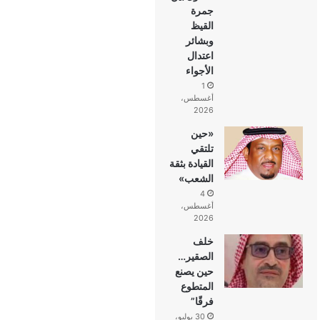
جمرة
القيظ
وبشائر
اعتدال
الأجواء
1
أغسطس،
2026
«حين
تلتقي
القيادة بثقة
الشعب»
4
أغسطس،
2026
خلف
الصقير…
حين يصنع
المتطوع
فرقًا”
30 يوليو،