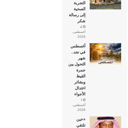
التجربة
الصحية
إلى رسالة
شكر
4
أغسطس،
2026
أغسطس
في نجد..
شهر
التحول بين
جمرة
القيظ
وبشائر
اعتدال
الأجواء
1
أغسطس،
2026
«حين
تلتقي