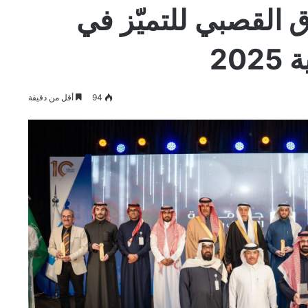
القصبي للتميّز في
20
94
أقل من دقيقة