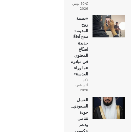
30 يونيو،
2026
«بصمة
روح
المدينة»
تفتح آفاقًا
جديدة
لصنّاع
المحتوى
في مبادرة
«ما وراء
العدسة»
3
أغسطس،
2026
العسل
السعودي..
جودة
تتنامى
ودعم
حكومي