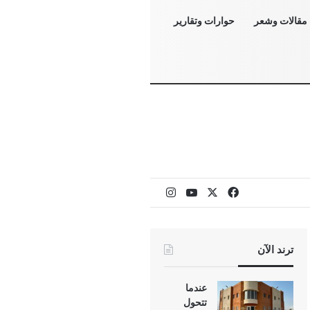
مقالات وشعر
حوارات وتقارير
‫X
فيسبوك
‫YouTube
انستقرام
ترند الآن
عندما
تتحول