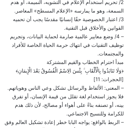
2/ تحريم استخدام الإعلام في التشويه، النميمة، أو هدم
السمعة، وهو ما يمارسه «الإعلام المسطح» المعاصر.
3/ اعتبار الخصوصية حقًا إنسانيًا مقدسًا يجب أن تحميه
القوانين والأخلاق قبل التقنية.
– 4/ وضع معايير عالمية صارمة لحماية البيانات، وتجريم
توظيف التقنيات في انتهاك حرمة الحياة الخاصة للأفراد
والمجتمعات.
مبدأ احترام الخطاب والقيم المشتركة
﴿وَلَا تَنَابَذُوا بِالْأَلْقَابِ ۚ بِئْسَ الِاسْمُ الْفُسُوقُ بَعْدَ الْإِيمَانِ﴾
[الحجرات: 11]
– المعنى: الألفاظ والرسائل تشكل وعي الناس وهوياتهم.
فلا يجوز استخدام لغة تقلل من قيمة الإنسان، أو تفرق
بينه، أو تصنفه بناءً على أهواء أو مصالح، لأن ذلك هدم
للكرامة وللنسيج الاجتماعي.
– الربط بالواقع: يواجه البابا خطر إعادة تشكيل العالم وفق