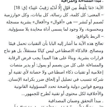
. مبدأ المساءلة والمراقبة
الآية: ﴿مَا يَلْفِظُ مِن قَوْلٍ إِلَّا لَدَيْهِ رَقِيبٌ عَتِيدٌ﴾ [ق: 18]
– المعنى: كل كلمة، كل رسالة، كل بيانات، وكل خوارزمية
تُصمم أو تُنشر — هي «أقوال» و«أفعال» بشرية مسجلة
ومحسوبة، ولا وجود لما يسمى أداة محايدة بلا مسؤولية.
– الربط بالواقع:
تعالح هذه الآية ما أشار إليه البابا بأن التقنيات تحمل قيمًا
ومصالح. فالذكاء الاصطناعي ليس كيانًا مستقلاً، بل هو نتاج
قرارات بشرية. وبناءً على هذا المبدأ يجب فرض الرقابة
والمساءلة على كل من يصمم أو يمول: أو يدير منصات
إعلامية أو تقنيات ذكاء اصطناعي ولا حصانة لأي تقنية أو
شركة تتسبب في تضليل أو إلحاق ضرر بكرامة الإنسان.
ووضع قوانين دولية واضحة تحدد المسؤولية القانونية
والأخلاقية لكل محتوى أو تقنية تُطرح للجمهور…
. مبدأ التحقق وضمان المصداقية