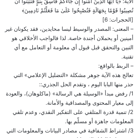
الآية: ﴿يَا أَيُّهَا الَّذِينَ آمَنُوا إِن جَاءَكُمْ فَاسِقٌ بِنَبَإٍ فَتَبَيَّنُوا أَن
تُصِيبُوا قَوْمًا بِجَهَالَةٍ فَتُصْبِحُوا عَلَىٰ مَا فَعَلْتُمْ نَادِمِينَ﴾
[الحجرات: 6]
– المعنى: المصدر والوسيط ليسا محايدين، فقد يكونان غير
أمينين أو يحملان أجندة خاصة. لذا فالواجب الأخلاقي هو
التبين والتحقق قبل قبول أي معلومة أو التعامل مع أي
تقنية.
– الربط بالواقع:
تعالج هذه الآية جوهر مشكلة «التضليل الإعلامي» التي
حذر منها البابا اليوم ، وتقدم الحل الجذري::
1/ رفض مبدأ «الوسيلة هي الرسالة» (ماكلوهان)، والعودة
إلى معيار المحتوى والمصداقية والأمانة.
2/ تنمية قدرة المتلقي على التفكير النقدي، وعدم تلقي
المعلومات جاهزة أو مسلّم بها.
3/ اشتراط الشفافية في مصادر البيانات والمعلومات التي