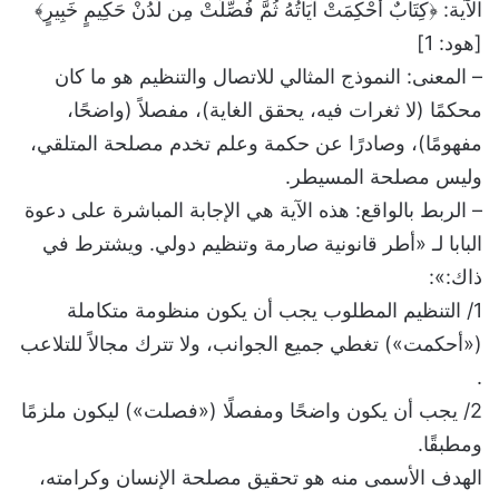
الآية: ﴿كِتَابٌ أُحْكِمَتْ آيَاتُهُ ثُمَّ فُصِّلَتْ مِن لَّدُنْ حَكِيمٍ خَبِيرٍ﴾
[هود: 1]
– المعنى: النموذج المثالي للاتصال والتنظيم هو ما كان
محكمًا (لا ثغرات فيه، يحقق الغاية)، مفصلاً (واضحًا،
مفهومًا)، وصادرًا عن حكمة وعلم تخدم مصلحة المتلقي،
وليس مصلحة المسيطر.
– الربط بالواقع: هذه الآية هي الإجابة المباشرة على دعوة
البابا لـ «أطر قانونية صارمة وتنظيم دولي. ويشترط في
ذاك:»:
1/ التنظيم المطلوب يجب أن يكون منظومة متكاملة
(«أحكمت») تغطي جميع الجوانب، ولا تترك مجالاً للتلاعب
.
2/ يجب أن يكون واضحًا ومفصلًا («فصلت») ليكون ملزمًا
ومطبقًا.
الهدف الأسمى منه هو تحقيق مصلحة الإنسان وكرامته،