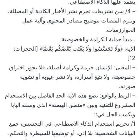
يعتمد عليها الذكاء الاصطناعي.
– 4/ سن تشريعات تجرم نشر الأخبار الكاذبة أو المضللة،
وتلزم المنصات بتوضيح مصادر المحتوى وآلية عمل
الخوارزميات.
. مبدأ حماية الكرامة والخصوصية
الآية: ﴿وَلَا تَجَسَّسُوا وَلَا يَغْتَب بَّعْضُكُم بَعْضًا﴾ [الحجرات:
12]
– المعنى: للإنسان حرمة وكرامة أصيلة، فلا يجوز اختراق
خصوصيته، ولا تتبع أسراره، ولا نشر عيوبه أو تشويه
صورته.
– الربط بالواقع: تضع هذه الآية الحد الفاصل بين الاستخدام
المشروع للتقنية وبين «منطق الهيمنة» الذي وصفه البابا
ويكمت الحل في::
1/ تحريم استخدام الذكاء الاصطناعي في التجسس، جمع
البيانات الشخصية: بلا إذن، أو توظيفها للسيطرة والتحكم.