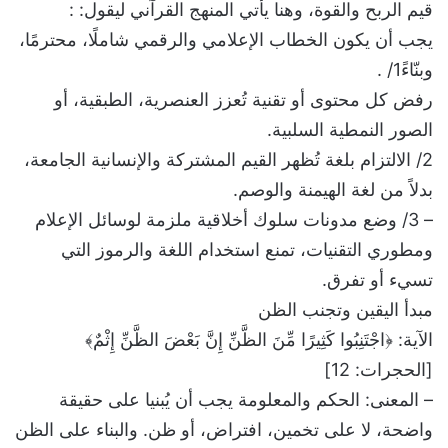
قيم الربح والقوة، وهنا يأتي المنهج القرآني ليقول: :
يجب أن يكون الخطاب الإعلامي والرقمي شاملًا، محترمًا،
وبنّاءً1/ .
رفض كل محتوى أو تقنية تُعزز العنصرية، الطبقية، أو
الصور النمطية السلبية.
2/ الالتزام بلغة تُظهر القيم المشتركة والإنسانية الجامعة،
بدلاً من لغة الهيمنة والوصم.
– 3/ وضع مدونات سلوك أخلاقية ملزمة لوسائل الإعلام
ومطوري التقنيات، تمنع استخدام اللغة والرموز التي
تسيء أو تفرق.
مبدأ اليقين وتجنب الظن
الآية: ﴿اجْتَنِبُوا كَثِيرًا مِّنَ الظَّنِّ إِنَّ بَعْضَ الظَّنِّ إِثْمٌ﴾
[الحجرات: 12]
– المعنى: الحكم والمعلومة يجب أن يُبنيا على حقيقة
واضحة، لا على تخمين، افتراض، أو ظن. والبناء على الظن