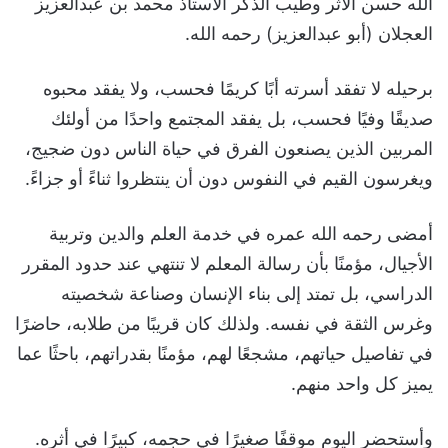
الله حسن الأثر وطيب الذكر الأستاذ محمد بن عبدالعزيز
العجلان (أبو عبدالعزيز) رحمه الله.
برحيله لا تفقد أسرته أبًا كريمًا فحسب، ولا يفقد محبوه
صديقًا وفيًا فحسب، بل يفقد المجتمع واحدًا من أولئك
المربين الذين يصنعون الفرق في حياة الناس دون ضجيج،
ويغرسون القيم في النفوس دون أن ينتظروا ثناءً أو جزاءً.
أمضى رحمه الله عمره في خدمة العلم والدين وتربية
الأجيال، مؤمنًا بأن رسالة المعلم لا تنتهي عند حدود المقرر
الدراسي، بل تمتد إلى بناء الإنسان وصناعة شخصيته
وغرس الثقة في نفسه. ولذلك كان قريبًا من طلابه، حاضرًا
في تفاصيل حياتهم، مشجعًا لهم، مؤمنًا بقدراتهم، باحثًا عما
يميز كل واحد منهم.
وأستحضر اليوم موقفًا صغيرًا في حجمه، كبيرًا في أثره.