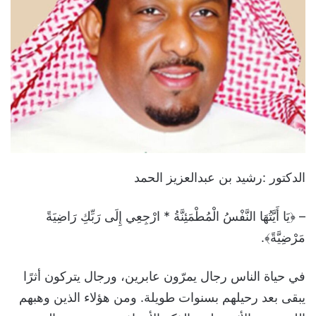
الدكتور :رشيد بن عبدالعزيز الحمد
– ﴿يَا أَيَّتُهَا النَّفْسُ الْمُطْمَئِنَّةُ * ارْجِعِي إِلَى رَبِّكِ رَاضِيَةً
مَرْضِيَّةً﴾.
في حياة الناس رجال يمرّون عابرين، ورجال يتركون أثرًا
يبقى بعد رحيلهم بسنوات طويلة. ومن هؤلاء الذين وهبهم