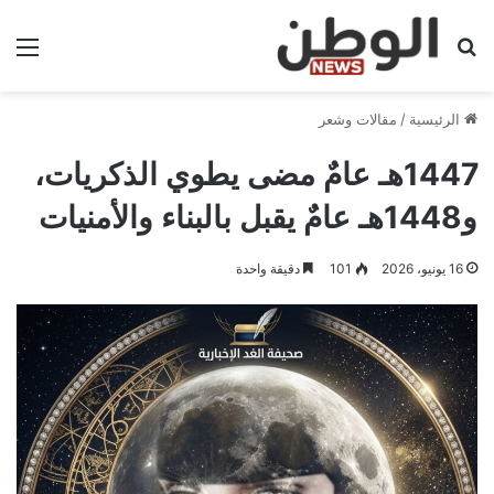
بحث عن
الق
الرئيسية
/
مقالات وشعر
1447هـ عامٌ مضى يطوي الذكريات،
و1448هـ عامٌ يقبل بالبناء والأمنيات
16 يونيو، 2026
101
دقيقة واحدة