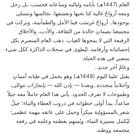
العام (1447هـ) بأيامه ولياليه وساعاته فحسب، بل رحل
ومعه أرواحٌ غالية كنا نحبها ونعشقها، نجالسها ونتسلى
بوجودها.. أرواحٌ غرسَت فينا الأمل والطمأنينة، وتركت في
مجتمعنا بصماتٍ خالدة من الثقافة، والأدب، والأخلاق
الرفيعة التي لا يمحوها الغياب. ذهب العام المنصرم بكل
إحصائياته وأرقامه، ليُطوى في سجلات الذاكرة ككل شيء
يمضي في هذه الحياة.
وعامٌ آخر جديد..
يقبل علينا اليوم (1448هـ) وهو يحمل في طياته أمنياتٍ
وأحلاماً متجددة، ويعدنا — بإذن الله — بإنجازات تتوالى،
وطموحات لا تعرف الحدود. يأتي هذا العام حاملاً معه جيلاً
صاعداً، يبدأ أولى خطواته في دروب العطاء والبناء؛ جيلٌ
شعر بالمسؤولية مبكراً وحمل على عاتقه مهمة عظمى؛
ليُكمل مسيرة النماء، ويُسهم بفطنته وعلمه في رفعة
مجتمعه ووطنه.