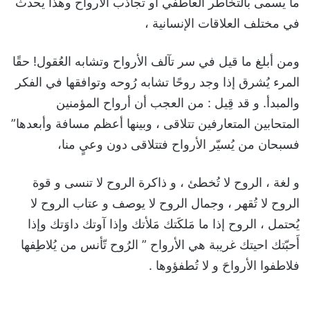
ما يسمى بالتخاطر العاطفي أو تجاذب الأرواح وهذا يحدث
في مختلف العلاقات الإنسانية ،
ومن أبلغ ما قيل في سر تآلف الأرواح وتشابه العُقول! حقًا
المرء يُشرق إذا وجد روحًا تشابه رُوحه وتوافقها في الفكر
والمبدأ. و قد قِيل : من العجب أن أرواح المؤمنين
المتحابين المتعارفين تتلاقى ، وبينها أعظم مسافة وأبعدها”
فسبحان من يُسيّر الأرواح فتتلاقى دون وعيٍ منا،
و لغة ، الروح لا تُخطئ ، و ذاكرة الروح لا تنسى و قوة
الروح لا تُقهر ، وجمال الروح لا يوصف و عتاب الروح لا
يُحتمل ، الروح إذا ما مَلكَتك مَلأتك وإذا آوتك داوَتك وإذا
أَحبّتك احيتك غريبة هي الأرواح ” الرُوح تّأنس من يُلاطِفها
فلاطفوا الأرواحَ و لا تُطفؤوها .