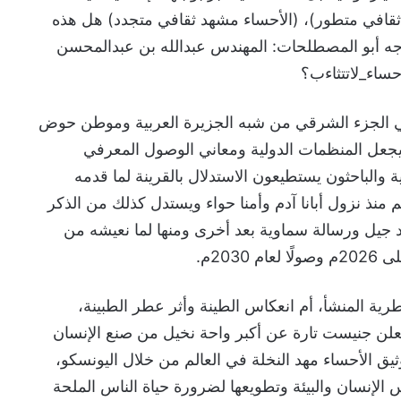
افي متطور)، (الأحساء مشهد ثقافي متجدد) هل هذه
جه أبو المصطلحات: المهندس عبدالله بن عبدالمحسن
ساء_لاتتثاءب؟
ن في الجزء الشرقي من شبه الجزيرة العربية وموطن حوض
ما يجعل المنظمات الدولية ومعاني الوصول المعرفي
 والباحثون يستطيعون الاستدلال بالقرينة لما قدمه
م منذ نزول أبانا آدم وأمنا حواء ويستدل كذلك من الذكر
عد جيل ورسالة سماوية بعد أخرى ومنها لما نعيشه من
203م.
ية المنشأ، أم انعكاس الطينة وأثر عطر الطبينة،
لن جنيست تارة عن أكبر واحة نخيل من صنع الإنسان
يق الأحساء مهد النخلة في العالم من خلال اليونسكو،
 الإنسان والبيئة وتطويعها لضرورة حياة الناس الملحة