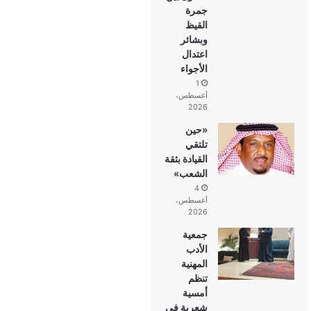
جمرة
القيظ
وبشائر
اعتدال
الأجواء
1
أغسطس،
2026
«حين
تلتقي
القيادة بثقة
الشعب»
4
أغسطس،
2026
جمعية
الأدب
المهنية
تنظم
أمسية
شعرية في