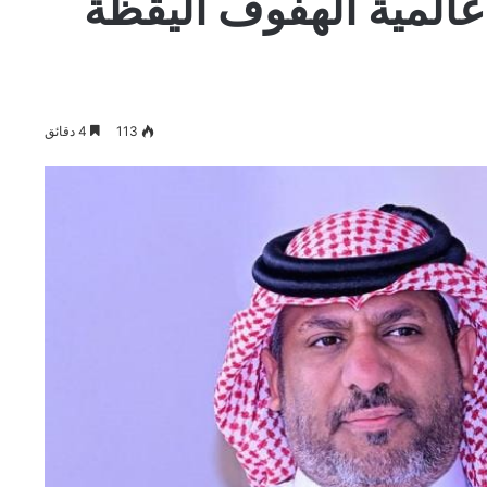
عالمية الهفوف اليقظة
113
4 دقائق