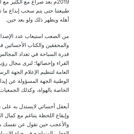
2019م بعد صراع مع الكثير م
طبيعتنا حتى يتم سحب إبداع ما تح
أهله ويظهر ذلك ولو بعد حين.
من الصعب استيعاب عدد الإصدارات
والمحققين والكتاب الأحسائين في ش
قدرة السباحة في تعداد المجالس وا
القراء وإحصائها؛ لنرى مجال رؤ
العامة لتنظيم الإعلام الجهة ال
الوطنية الجهة المسؤولة عن إيداع
الخاصة بالهواة، وكذلك الجمعيات ال
أيعقل أحسائي لايستدل به على ط
وإيقاع اللحظة يتناغم مع كمال 
والأعجب حين تقول عن نفسك مشير
الفعلي المتواضع في حياة الإنسان 