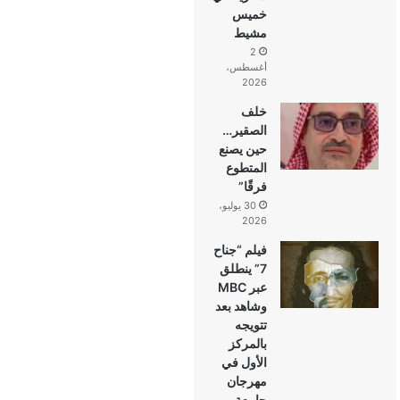
خميس
مشيط
2
أغسطس،
2026
خلف
الصقير…
حين يصنع
المتطوع
فرقًا”
30 يوليو،
2026
فيلم “جناح
7” ينطلق
عبر MBC
وشاهد بعد
تتويجه
بالمركز
الأول في
مهرجان
جامعة