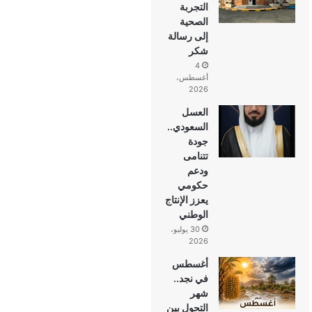
التجربة
الصحية
إلى رسالة
شكر
4
أغسطس،
2026
العسل
السعودي..
جودة
تتنامى
ودعم
حكومي
يعزز الإنتاج
الوطني
30 يوليو،
2026
أغسطس
في نجد..
شهر
التحول بين