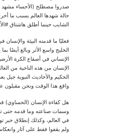
صدروا مصطلح (الأحساء مشهد ثق
حالة شهدها العالم بسبب ما أخر
الشايب حينما أطلق هاشتاق #الأح
فعليًا ما قدمته البيئة والإنسا
الخليج واسع الأثر وبالغ أيضًا ب
الإنساني في أصقاع الكرة الأرضية
الإنسان من هذه الناحية من العال
الحكيم والأحاديث النبوية جيل ب
واقع هذا الوقت ونحن مقبلون على 2026م وصولًا لعام 0
هل كفاءة الإنسان (الحساوي) فطر
وسمات صناعته وما قدمه حتى تع
في العالم، وكذلك إنطلاق خبر توث
ولم يقفوا فقط على آثار وانعكاس