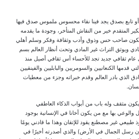
أو تابع بصدق يجد فينا نقاء محسوس ملموس صدق فيها
كير المتقدم خير من النقاش المتأخر، وجودة ما يقدمه
ن يكون صاحب حس وذوق وأدب وثقافة وفكر وسلم أهلي
ادي ويوثق التراث غير المادي وتحت أنظار العالم بسم
ل عام ثقافي جديد تجد للأحساء أس ثقافي أصيل منذ
لتي قدمها الكنعانيين والسومريين والبابليين والفينقيين
لصادق الذي بادر العالم وقدم خبراته وجزء من معطيات
نسان.
 يكون مثقف وله باب من أبواب الذكاء العاطفي
 والوعي بها مع من يكون أخانا في الإنسانية بوجود
ذ طبيعي غير مصطنع يقود للإتقان وهذا ما قادني يومًا
يون رسل الجمال في الأرض) والذي أصدرته أخيرًا في