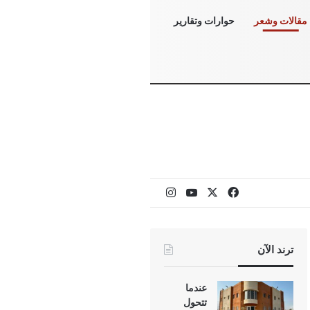
مقالات وشعر
حوارات وتقارير
‫X
فيسبوك
‫YouTube
انستقرام
ترند الآن
عندما
تتحول