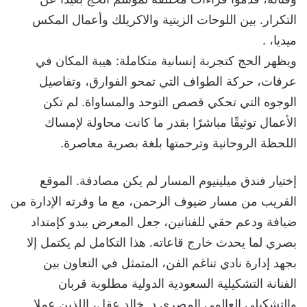
التكرار. بين اللوحات الزيتية والاكريلك وأعمال المكس
ميديا، .
ويظهر الحج كتجربة إنسانية متكاملة: هيبة المكان في
عرفات، حركة الطواف التي تمحو الفوارق، وتفاصيل
الوجوه التي تحكي قصص التوحد والمساواة. لم تكن
الأعمال توثيقًا مباشرًا بقدر ما كانت محاولة لإمساك
اللحظة الروحانية وترجمتها بلغة بصرية معاصرة.
إختيار فندق ميلينيوم المسار لم يكن مصادفة. الموقع
القريب من مسار ضيوف الرحمن، مع ما وفرته الإدارة من
ضيافة ودعم حقي للفنانين، جعل المعرض يبدو كإمتداد
بصري لما يحدث خارج قاعاته. هذا التكامل لم يكتمل إلا
بجهد إدارة نادي تناغم الفن، المتمثل في التعاون بين
الفنانة التشكيلية السعودية الدولية مطلوبة قربان
والتشكيلي العالمي المصري د. خالد عقل، اللذين عملا