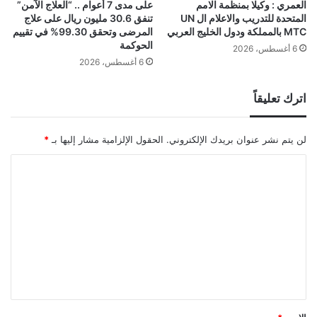
العمري : وكيلا بمنظمة الامم
على مدى 7 أعوام .. “العلاج الآمن”
المتحدة للتدريب والاعلام ال UN
تنفق 30.6 مليون ريال على علاج
MTC بالمملكة ودول الخليج العربي
المرضى وتحقق 99.30% في تقييم
الحوكمة
6 أغسطس، 2026
6 أغسطس، 2026
اترك تعليقاً
لن يتم نشر عنوان بريدك الإلكتروني.
الحقول الإلزامية مشار إليها بـ
*
ا
ل
ت
ع
ل
ي
ق
*