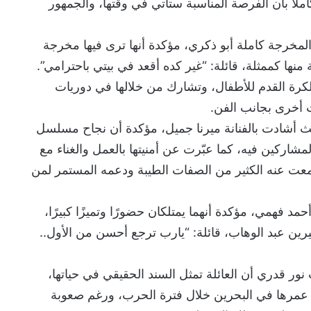
كاملًا بأن الفرصة المناسبة ستأتي في وقتها، والجمهور
لمخرجة كاملة أبو ذكري، مؤكدة أنها ترى فيها مخرجة
نها كممثلة، قائلة: “غير كده أقعد في بيتي باحترامي”.
لكرة القدم للأطفال، وتشارك من خلالها في دوريات
ت أخرى بجانب الفن.
 أشادت بالفنانة ميرنا جميل، مؤكدة أن نجاح مسلسل
لمشاركين فيه، كما عبّرت عن أمنيتها بالعمل والغناء مع
معت عنه الكثير من الصفات الطيبة ودعمه المستمر لمن
حمد فهمي، مؤكدة أنهما يمتلكان حضورًا وتميزًا كبيرًا،
ين عبد الوهاب، قائلة: “يارب ترجع أحسن من الأول..
 قدري أن العائلة تمثل السند الحقيقي في حياتها،
مرها في البحرين خلال فترة الحرب، ورغم صعوبة