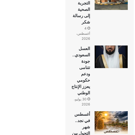
التجربة
الصحية
إلى رسالة
شكر
4
أغسطس،
2026
العسل
السعودي..
جودة
تتنامى
ودعم
حكومي
يعزز الإنتاج
الوطني
30 يوليو،
2026
أغسطس
في نجد..
شهر
التحول بين