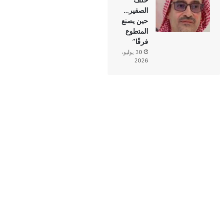
الصقير…
حين يصنع
المتطوع
فرقًا”
30 يوليو،
2026