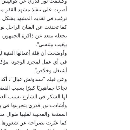
وكشفت نور قدري عن كواليس مش
أصرت على تنفيذ مشهد القفز من ال
ترغب في تقديم المشهد بشكل و
كما تحدثت عن الفنان الراحل نو
يجعله يبتعد عن ذاكرة الجمهور، خ
بيغيب بيتنسي”.
وأوضحت أن قلة أعمالها الفنية ل
في أي عمل لمجرد الوجود، مؤكدة 
أشتغل وخلاص”.
وعن فيلم “سندوتش عيال”، أكدت 
نجاحًا جماهيريًا كبيرًا بسبب ال
لها الشكر في الشارع بسبب العمل
الممتعة والمحببة لقلبها طوال مش
كما عبّرت بصراحة عن شعورها بأ