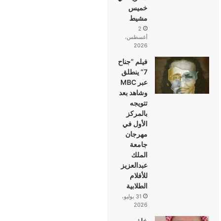
خميس
مشيط
2
أغسطس،
2026
فيلم “جناح
7” ينطلق
عبر MBC
وشاهد بعد
تتويجه
بالمركز
الأول في
مهرجان
جامعة
الملك
عبدالعزيز
للأفلام
الطلابية
31 يوليو،
2026
خلف