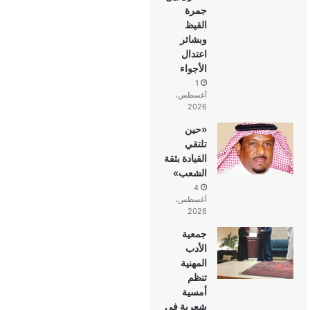
جمرة
القيظ
وبشائر
اعتدال
الأجواء
1
أغسطس،
2026
«حين
تلتقي
القيادة بثقة
الشعب»
4
أغسطس،
2026
جمعية
الأدب
المهنية
تنظم
أمسية
شعرية في