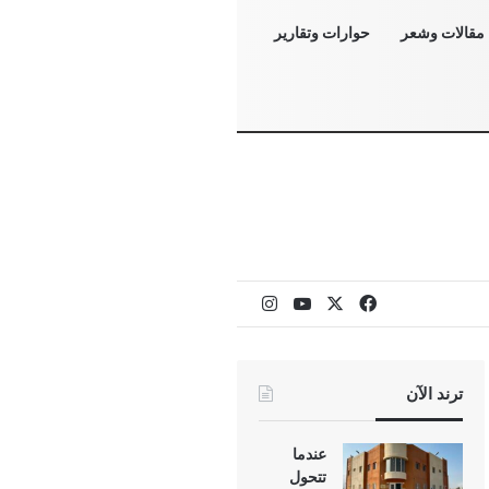
مقالات وشعر
حوارات وتقارير
‫X
فيسبوك
‫YouTube
انستقرام
ترند الآن
عندما
تتحول