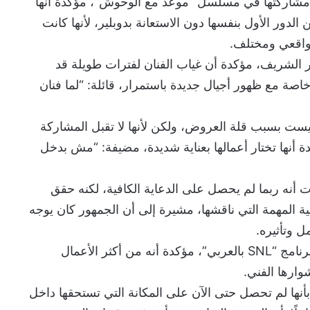
اركتها في مسلسل “موعد مع الوحوش”، مؤكدة أنها
دور الأول بنفسها دون الاستعانة بدوبلير، لأنها كانت
اقعي ومختلف.
ر الشريف، مؤكدة أن غياب الفنان لفترات طويلة قد
اصة مع ظهور أجيال جديدة باستمرار، قائلة: “لما فنان
يست بسبب قلة العروض، ولكن لأنها لا تقبل المشاركة
أنها تختار أعمالها بعناية شديدة، مضيفة: “مش بدخل
أنه ربما لم يحصل على الدعاية الكافية، لكنه حقق
قضية المهمة التي ناقشها، مشيرة إلى أن الجمهور كان يوجه
 وتأثيره.
وأشادت نور قدري بتجربتها في برنامج “SNL بالعربي”، مؤكدة أنه من أكثر الأعمال
وارها الفني.
نها لم تحصل حتى الآن على المكانة التي تستحقها داخل