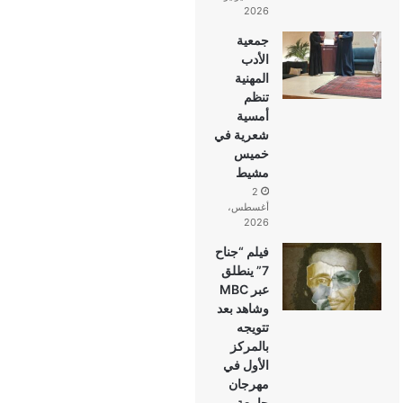
2026
جمعية
الأدب
المهنية
تنظم
أمسية
شعرية في
خميس
مشيط
2
أغسطس،
2026
فيلم “جناح
7” ينطلق
عبر MBC
وشاهد بعد
تتويجه
بالمركز
الأول في
مهرجان
جامعة