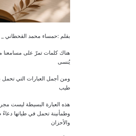
بقلم :حمساء محمد القحطاني _ ال
هناك كلمات تمرّ على مسامعنا مرو
يُنسى
ومن أجمل العبارات التي تحمل بين 
طيب
هذه العبارة البسيطة ليست مجر
وطمأنينة تحمل في طياتها دعاءً ص
والأحزان