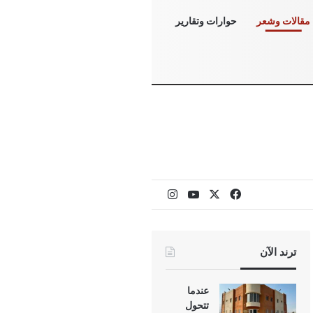
مقالات وشعر
حوارات وتقارير
‫X
فيسبوك
‫YouTube
انستقرام
ترند الآن
عندما
تتحول