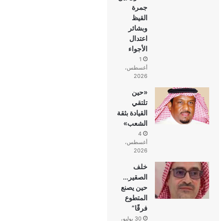
جمرة
القيظ
وبشائر
اعتدال
الأجواء
1
أغسطس،
2026
«حين
تلتقي
القيادة بثقة
الشعب»
4
أغسطس،
2026
خلف
الصقير…
حين يصنع
المتطوع
فرقًا”
30 يوليو،