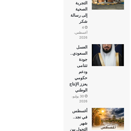
التجربة
الصحية
إلى رسالة
شكر
4
أغسطس،
2026
العسل
السعودي..
جودة
تتنامى
ودعم
حكومي
يعزز الإنتاج
الوطني
30 يوليو،
2026
أغسطس
في نجد..
شهر
التحول بين